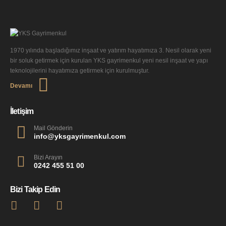
1970 yılında başladığımız inşaat ve yatırım hayatımıza 3. Nesil olarak yeni
bir soluk getirmek için kurulan YKS gayrimenkul yeni nesil inşaat ve yapı
teknolojilerini hayatımıza getirmek için kurulmuştur.
Devamı
İletişim
Mail Gönderin
info@yksgayrimenkul.com
Bizi Arayın
0242 455 51 00
Bizi Takip Edin